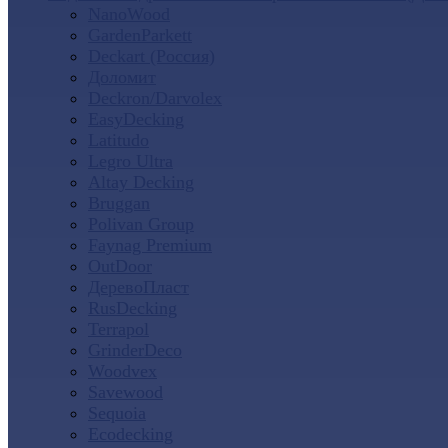
NanoWood
GardenParkett
Deckart (Россия)
Доломит
Deckron/Darvolex
EasyDecking
Latitudo
Legro Ultra
Altay Decking
Bruggan
Polivan Group
Faynag Premium
OutDoor
ДеревоПласт
RusDecking
Terrapol
GrinderDeco
Woodvex
Savewood
Sequoia
Ecodecking