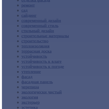
отделка фасада
ремонт
сад
сайдинг
современный дизайн
современный стиль
стильный дизайн
строительные материалы
строительство
теплоизоляция
террасная доска
устойчивость
устойчивость к влаге
устойчивость к погоде
утепление
фасад
фасадная панель
черепица
экологически чистый
экология
экстерьер
эстетика