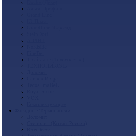
Docke (Дёке)
Альта-Профиль
Grand Line
Ю-Пласт
GrandLine Я-фасад
SteinDorf
АЭЛИТ
Nordside
FineBer
Т-сайдинг (Техоснастка)
ТЕХНОНИКОЛЬ
Доломит
Canada Ridge
Tecos ImaBeL
Royal Stone
VOX
Комплектующие
Фасадные Термопанели
Доломит
Стенолит (Китай-Россия)
BrusDecor