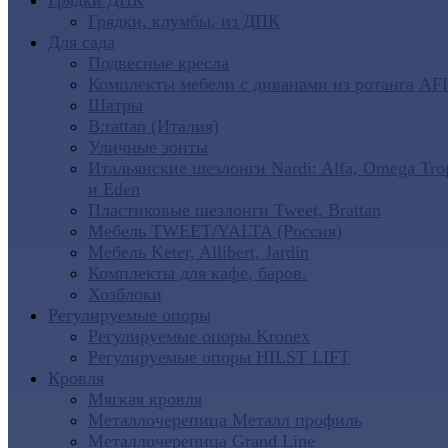
Грядки ДПК
Грядки, клумбы, из ДПК
Для сада
Подвесные кресла
Комплекты мебели с диванами из ротанга AF
Шатры
B:rattan (Италия)
Уличные зонты
Итальянские шезлонги Nardi: Alfa, Omega Tro
и Eden
Пластиковые шезлонги Tweet, Brattan
Мебель TWEET/YALTA (Россия)
Мебель Keter, Allibert, Jardin
Комплекты для кафе, баров.
Хозблоки
Регулируемые опоры
Регулируемые опоры Kronex
Регулируемые опоры HILST LIFT
Кровля
Мягкая кровля
Металлочерепица Металл профиль
Металлочерепица Grand Line