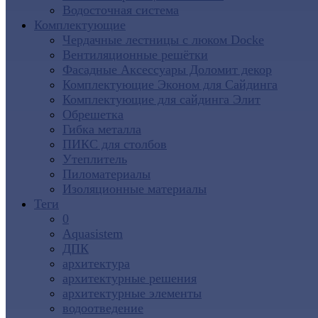
Водосточная система
Комплектующие
Чердачные лестницы с люком Docke
Вентиляционные решётки
Фасадные Аксессуары Доломит декор
Комплектующие Эконом для Сайдинга
Комплектующие для cайдинга Элит
Обрешетка
Гибка металла
ПИКС для столбов
Утеплитель
Пиломатериалы
Изоляционные материалы
Теги
0
Aquasistem
ДПК
архитектура
архитектурные решения
архитектурные элементы
водоотведение