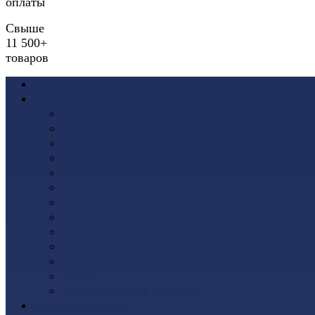
оплаты
Свыше
11 500+
товаров
Акции
Виниловый сайдинг
Docke (Дёке)
Альта-Профиль
Grand Line
Ю-Пласт
Доломит
Tecos
Vinyl-On
FineBer
ТЕХНОНИКОЛЬ
VOX
Дачный
Mitten
Аксессуары для сайдинга
Фасадные панели