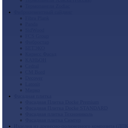
Термопанели Аляска (Россия)
Термопанели Zodiac
Фиброцементный сайдинг
Fibra Plank
Panda
SidWood
FCS Group
Фибростар
БЕТЭКО
Кирисс Фасад
КАНЬОН
Cedral
CM Bord
Decover
Latonit
Мирко
Фасадная плитка
Фасадная Плитка Docke Premium
Фасадная Плитка Docke STANDARD
Фасадная плитка Технониколь
Фасадная плитка Симтер
Изделия из древесно-полимерного композита (ДПК