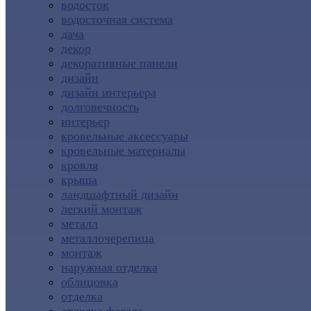
водосток
водосточная система
дача
декор
декоративные панели
дизайн
дизайн интерьера
долговечность
интерьер
кровельные аксессуары
кровельные материалы
кровля
крыша
ландшафтный дизайн
легкий монтаж
металл
металлочерепица
монтаж
наружная отделка
облицовка
отделка