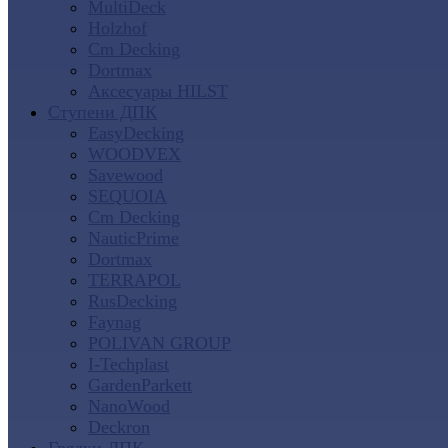
MultiDeck
Holzhof
Cm Decking
Dortmax
Аксесуары HILST
Ступени ДПК
EasyDecking
WOODVEX
Savewood
SEQUOIA
Cm Decking
NauticPrime
Dortmax
TERRAPOL
RusDecking
Faynag
POLIVAN GROUP
I-Techplast
GardenParkett
NanoWood
Deckron