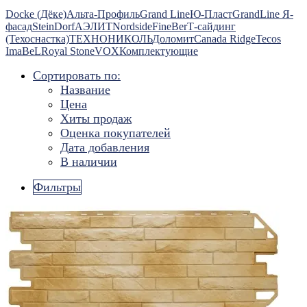
Docke (Дёке)
Альта-Профиль
Grand Line
Ю-Пласт
GrandLine Я-
фасад
SteinDorf
АЭЛИТ
Nordside
FineBer
Т-сайдинг
(Техоснастка)
ТЕХНОНИКОЛЬ
Доломит
Canada Ridge
Tecos
ImaBeL
Royal Stone
VOX
Комплектующие
Сортировать по:
Название
Цена
Хиты продаж
Оценка покупателей
Дата добавления
В наличии
Фильтры