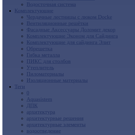
Водосточная система
Комплектующие
Чердачные лестницы с люком Docke
Вентиляционные решётки
Фасадные Аксессуары Доломит декор
Комплектующие Эконом для Сайдинга
Комплектующие для cайдинга Элит
Обрешетка
Гибка металла
ПИКС для столбов
Утеплитель
Пиломатериалы
Изоляционные материалы
Теги
0
Aquasistem
ДПК
архитектура
архитектурные решения
архитектурные элементы
водоотведение