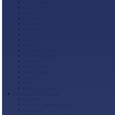
Docke (Дёке)
Альта-Профиль
Grand Line
Ю-Пласт
GrandLine Я-фасад
SteinDorf
АЭЛИТ
Nordside
FineBer
Т-сайдинг (Техоснастка)
ТЕХНОНИКОЛЬ
Доломит
Canada Ridge
Tecos ImaBeL
Royal Stone
VOX
Комплектующие
Фасадные Термопанели
Доломит
Стенолит (Китай-Россия)
BrusDecor