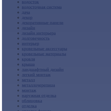
водосток
водосточная система
дача
декор
декоративные панели
дизайн
дизайн интерьера
долговечность
интерьер
кровельные аксессуары
кровельные материалы
кровля
крыша
ландшафтный дизайн
легкий монтаж
металл
металлочерепица
монтаж
наружная отделка
облицовка
отделка