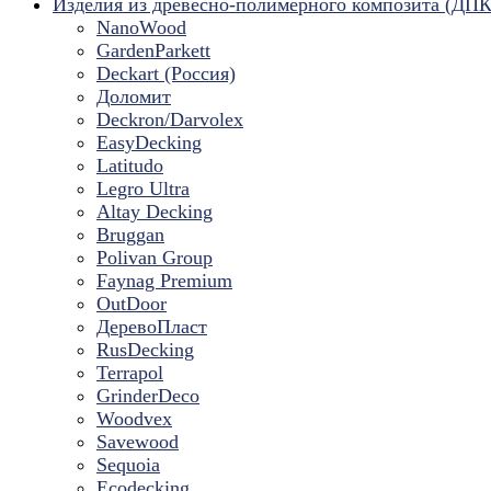
Изделия из древесно-полимерного композита (ДПК
NanoWood
GardenParkett
Deckart (Россия)
Доломит
Deckron/Darvolex
EasyDecking
Latitudo
Legro Ultra
Altay Decking
Bruggan
Polivan Group
Faynag Premium
OutDoor
ДеревоПласт
RusDecking
Terrapol
GrinderDeco
Woodvex
Savewood
Sequoia
Ecodecking