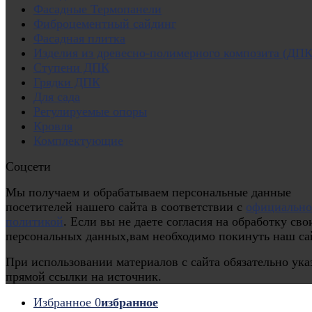
Фасадные Термопанели
Фиброцементный сайдинг
Фасадная плитка
Изделия из древесно-полимерного композита (ДПК
Ступени ДПК
Грядки ДПК
Для сада
Регулируемые опоры
Кровля
Комплектующие
Соцсети
Мы получаем и обрабатываем персональные данные
посетителей нашего сайта в соответствии с
официальн
политикой
. Если вы не даете согласия на обработку сво
персональных данных,вам необходимо покинуть наш са
При использовании материалов с сайта обязательно ука
прямой ссылки на источник.
Избранное
0
избранное