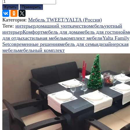
Купить
Примерить
Категория:
Мебель TWEET/YALTA (Россия)
Теги:
интерьер
домашний уют
качество
мебель
уютный
интерьер
Комфорт
мебель для дома
мебель для гостиной
м
для отдыха
стильная мебель
комплект мебели
Yalta Family
Set
современные решения
мебель для семьи
дизайнерская
мебель
мебельный комплект