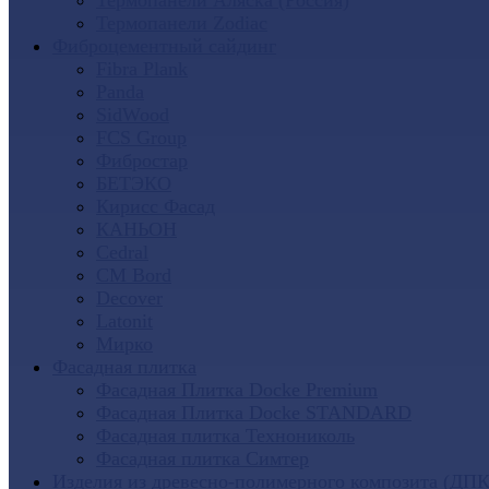
Термопанели Аляска (Россия)
Термопанели Zodiac
Фиброцементный сайдинг
Fibra Plank
Panda
SidWood
FCS Group
Фибростар
БЕТЭКО
Кирисс Фасад
КАНЬОН
Cedral
CM Bord
Decover
Latonit
Мирко
Фасадная плитка
Фасадная Плитка Docke Premium
Фасадная Плитка Docke STANDARD
Фасадная плитка Технониколь
Фасадная плитка Симтер
Изделия из древесно-полимерного композита (ДПК