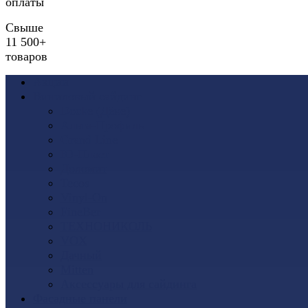
оплаты
Свыше
11 500+
товаров
Акции
Виниловый сайдинг
Docke (Дёке)
Альта-Профиль
Grand Line
Ю-Пласт
Доломит
Tecos
Vinyl-On
FineBer
ТЕХНОНИКОЛЬ
VOX
Дачный
Mitten
Аксессуары для сайдинга
Фасадные панели