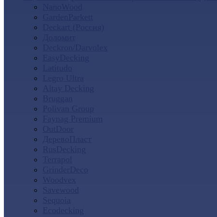
NanoWood
GardenParkett
Deckart (Россия)
Доломит
Deckron/Darvolex
EasyDecking
Latitudo
Legro Ultra
Altay Decking
Bruggan
Polivan Group
Faynag Premium
OutDoor
ДеревоПласт
RusDecking
Terrapol
GrinderDeco
Woodvex
Savewood
Sequoia
Ecodecking