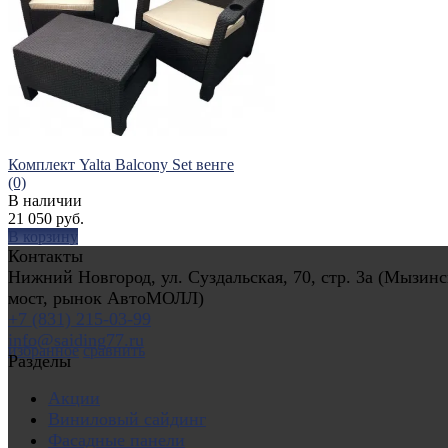
Комплект Yalta Balcony Set венге
(0)
В наличии
21 050 руб.
В корзину
Контакты
Нижний Новгород, ул. Суздальская, 70, стр. 3а (Мызин
мост, рынок АвтоМОЛЛ)
+7 (831) 215-03-99
info@saiding77.ru
избранное
сравнить
Разделы
Акции
Виниловый сайдинг
Фасадные панели