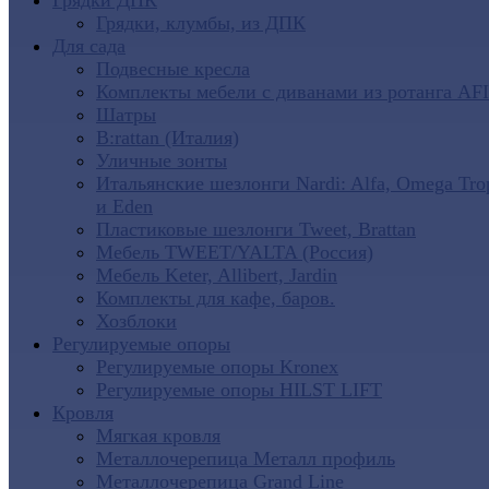
Грядки ДПК
Грядки, клумбы, из ДПК
Для сада
Подвесные кресла
Комплекты мебели с диванами из ротанга AF
Шатры
B:rattan (Италия)
Уличные зонты
Итальянские шезлонги Nardi: Alfa, Omega Tro
и Eden
Пластиковые шезлонги Tweet, Brattan
Мебель TWEET/YALTA (Россия)
Мебель Keter, Allibert, Jardin
Комплекты для кафе, баров.
Хозблоки
Регулируемые опоры
Регулируемые опоры Kronex
Регулируемые опоры HILST LIFT
Кровля
Мягкая кровля
Металлочерепица Металл профиль
Металлочерепица Grand Line