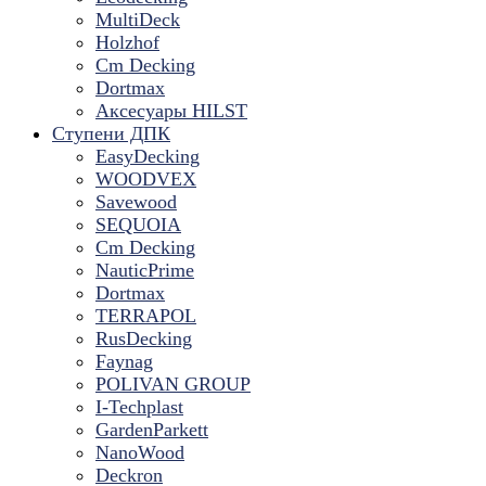
MultiDeck
Holzhof
Cm Decking
Dortmax
Аксесуары HILST
Ступени ДПК
EasyDecking
WOODVEX
Savewood
SEQUOIA
Cm Decking
NauticPrime
Dortmax
TERRAPOL
RusDecking
Faynag
POLIVAN GROUP
I-Techplast
GardenParkett
NanoWood
Deckron