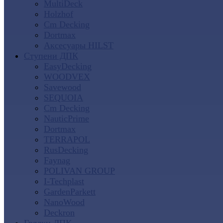
MultiDeck
Holzhof
Cm Decking
Dortmax
Аксесуары HILST
Ступени ДПК
EasyDecking
WOODVEX
Savewood
SEQUOIA
Cm Decking
NauticPrime
Dortmax
TERRAPOL
RusDecking
Faynag
POLIVAN GROUP
I-Techplast
GardenParkett
NanoWood
Deckron