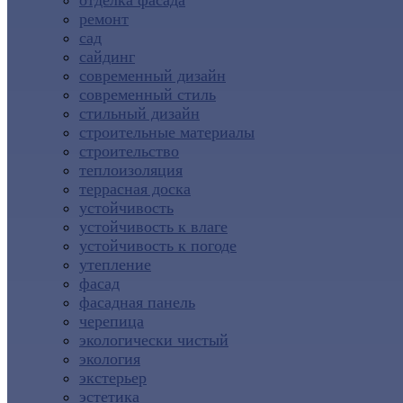
отделка фасада
ремонт
сад
сайдинг
современный дизайн
современный стиль
стильный дизайн
строительные материалы
строительство
теплоизоляция
террасная доска
устойчивость
устойчивость к влаге
устойчивость к погоде
утепление
фасад
фасадная панель
черепица
экологически чистый
экология
экстерьер
эстетика