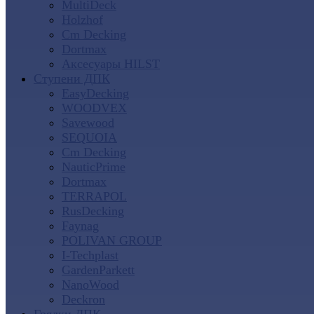
MultiDeck
Holzhof
Cm Decking
Dortmax
Аксесуары HILST
Ступени ДПК
EasyDecking
WOODVEX
Savewood
SEQUOIA
Cm Decking
NauticPrime
Dortmax
TERRAPOL
RusDecking
Faynag
POLIVAN GROUP
I-Techplast
GardenParkett
NanoWood
Deckron