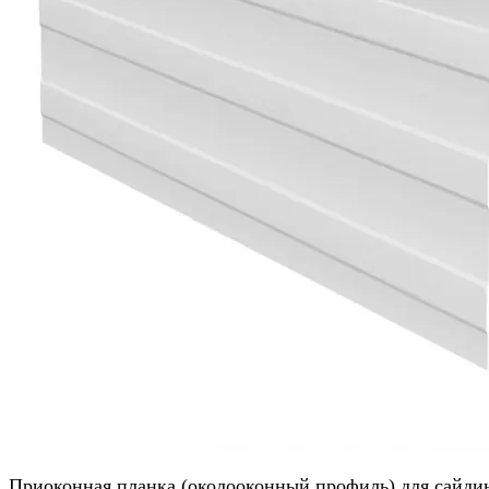
Приоконная планка (околооконный профиль) для сайдин