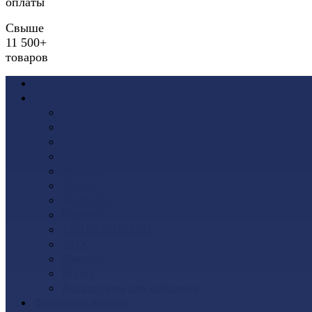
оплаты
Свыше
11 500+
товаров
Акции
Виниловый сайдинг
Docke (Дёке)
Альта-Профиль
Grand Line
Ю-Пласт
Доломит
Tecos
Vinyl-On
FineBer
ТЕХНОНИКОЛЬ
VOX
Дачный
Mitten
Аксессуары для сайдинга
Фасадные панели