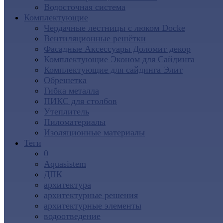
Водосточная система
Комплектующие
Чердачные лестницы с люком Docke
Вентиляционные решётки
Фасадные Аксессуары Доломит декор
Комплектующие Эконом для Сайдинга
Комплектующие для cайдинга Элит
Обрешетка
Гибка металла
ПИКС для столбов
Утеплитель
Пиломатериалы
Изоляционные материалы
Теги
0
Aquasistem
ДПК
архитектура
архитектурные решения
архитектурные элементы
водоотведение