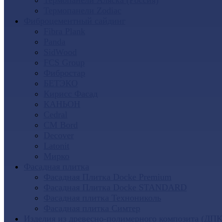
Термопанели Аляска (Россия)
Термопанели Zodiac
Фиброцементный сайдинг
Fibra Plank
Panda
SidWood
FCS Group
Фибростар
БЕТЭКО
Кирисс Фасад
КАНЬОН
Cedral
CM Bord
Decover
Latonit
Мирко
Фасадная плитка
Фасадная Плитка Docke Premium
Фасадная Плитка Docke STANDARD
Фасадная плитка Технониколь
Фасадная плитка Симтер
Изделия из древесно-полимерного композита (ДПК