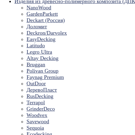
Изделия из древесно-полимерного композита (ДПК
NanoWood
GardenParkett
Deckart (Россия)
Доломит
Deckron/Darvolex
EasyDecking
Latitudo
Legro Ultra
Altay Decking
Bruggan
Polivan Group
Faynag Premium
OutDoor
ДеревоПласт
RusDecking
Terrapol
GrinderDeco
Woodvex
Savewood
Sequoia
Ecodecking