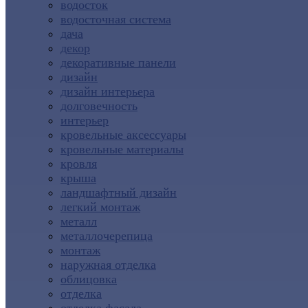
водосток
водосточная система
дача
декор
декоративные панели
дизайн
дизайн интерьера
долговечность
интерьер
кровельные аксессуары
кровельные материалы
кровля
крыша
ландшафтный дизайн
легкий монтаж
металл
металлочерепица
монтаж
наружная отделка
облицовка
отделка