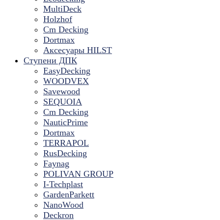
MultiDeck
Holzhof
Cm Decking
Dortmax
Аксесуары HILST
Ступени ДПК
EasyDecking
WOODVEX
Savewood
SEQUOIA
Cm Decking
NauticPrime
Dortmax
TERRAPOL
RusDecking
Faynag
POLIVAN GROUP
I-Techplast
GardenParkett
NanoWood
Deckron