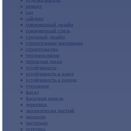
отделка фасада
ремонт
сад
сайдинг
современный дизайн
современный стиль
стильный дизайн
строительные материалы
строительство
теплоизоляция
террасная доска
устойчивость
устойчивость к влаге
устойчивость к погоде
утепление
фасад
фасадная панель
черепица
экологически чистый
экология
экстерьер
эстетика