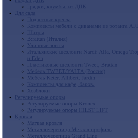
Грядки ДПК
Грядки, клумбы, из ДПК
Для сада
Подвесные кресла
Комплекты мебели с диванами из ротанга AF
Шатры
B:rattan (Италия)
Уличные зонты
Итальянские шезлонги Nardi: Alfa, Omega Tro
и Eden
Пластиковые шезлонги Tweet, Brattan
Мебель TWEET/YALTA (Россия)
Мебель Keter, Allibert, Jardin
Комплекты для кафе, баров.
Хозблоки
Регулируемые опоры
Регулируемые опоры Kronex
Регулируемые опоры HILST LIFT
Кровля
Мягкая кровля
Металлочерепица Металл профиль
Металлочерепица Grand Line