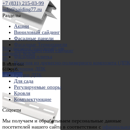
+7 (831) 215-03-99
info@saiding77.ru
избранное
сравнить
Разделы
Акции
Виниловый сайдинг
Фасадные панели
Фасадные Термопанели
Угол внешний (наружный) для
Фиброцементный сайдинг
сайдинга, белый
Фасадная плитка
(0)
Изделия из древесно-полимерного композита (ДПК
В наличии
Ступени ДПК
610 руб.
В корзину
Грядки ДПК
Для сада
Регулируемые опоры
Кровля
Комплектующие
избранное
сравнить
Соцсети
Мы получаем и обрабатываем персональные данные
посетителей нашего сайта в соответствии с
официальн