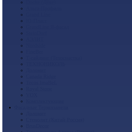
Docke (Дёке)
Альта-Профиль
Grand Line
Ю-Пласт
GrandLine Я-фасад
SteinDorf
АЭЛИТ
Nordside
FineBer
Т-сайдинг (Техоснастка)
ТЕХНОНИКОЛЬ
Доломит
Canada Ridge
Tecos ImaBeL
Royal Stone
VOX
Комплектующие
Фасадные Термопанели
Доломит
Стенолит (Китай-Россия)
BrusDecor