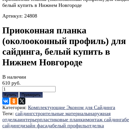
белый купить в Нижнем Новгороде
Артикул:
24808
Приоконная планка
(околооконный профиль) для
сайдинга, белый купить в
Нижнем Новгороде
В наличии
610 руб.
Купить
Примерить
Категория:
Комплектующие Эконом для Сайдинга
Теги:
сайдинг
строительные материалы
наружная
отделка
интерьер
пластиковые планки
монтаж сайдинга
б
сайдинг
дизайн фасада
белый профиль
отделка