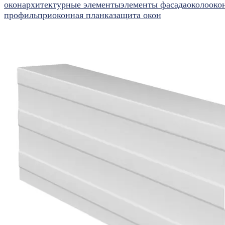
окон
архитектурные элементы
элементы фасада
околооко
профиль
приоконная планка
защита окон