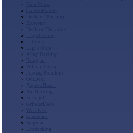
NanoWood
GardenParkett
Deckart (Россия)
Доломит
Deckron/Darvolex
EasyDecking
Latitudo
Legro Ultra
Altay Decking
Bruggan
Polivan Group
Faynag Premium
OutDoor
ДеревоПласт
RusDecking
Terrapol
GrinderDeco
Woodvex
Savewood
Sequoia
Ecodecking